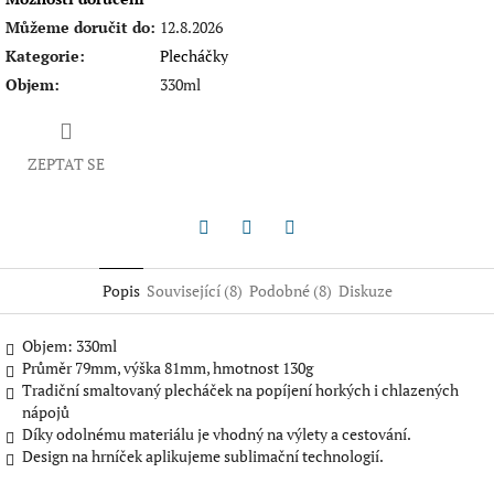
Můžeme doručit do:
12.8.2026
Kategorie
:
Plecháčky
Objem
:
330ml
ZEPTAT SE
Twitter
Facebook
Pinterest
Popis
Související (8)
Podobné (8)
Diskuze
Objem: 330ml
Průměr 79mm, výška 81mm, hmotnost 130g
Tradiční smaltovaný plecháček na popíjení horkých i chlazených
nápojů
Díky odolnému materiálu je vhodný na výlety a cestování.
Design na hrníček aplikujeme sublimační technologií.