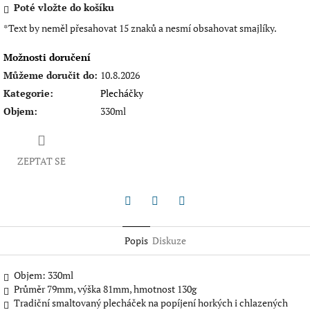
Poté vložte do košíku
*Text by neměl přesahovat 15 znaků a nesmí obsahovat smajlíky.
Možnosti doručení
Můžeme doručit do:
10.8.2026
Kategorie
:
Plecháčky
Objem
:
330ml
ZEPTAT SE
Twitter
Facebook
Pinterest
Popis
Diskuze
Objem: 330ml
Průměr 79mm, výška 81mm, hmotnost 130g
Tradiční smaltovaný plecháček na popíjení horkých i chlazených