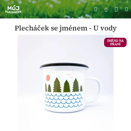
Přejít
Náku
Hledat
M
na
Přihlášení
obsah
koší
Plecháček se jménem - U vody
JMÉNO NA
PŘÁNÍ