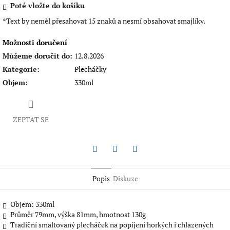
Poté vložte do košíku
*Text by neměl přesahovat 15 znaků a nesmí obsahovat smajlíky.
Možnosti doručení
Můžeme doručit do:
12.8.2026
Kategorie
:
Plecháčky
Objem
:
330ml
ZEPTAT SE
Twitter
Facebook
Pinterest
Popis
Diskuze
Objem: 330ml
Průměr 79mm, výška 81mm, hmotnost 130g
Tradiční smaltovaný plecháček na popíjení horkých i chlazených