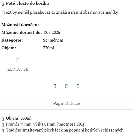
Poté vložte do košíku
*Text by neměl přesahovat 15 znaků a nesmí obsahovat smajlíky.
Možnosti doručení
Můžeme doručit do:
12.8.2026
Kategorie
:
Se jménem
Objem
:
330ml
ZEPTAT SE
Twitter
Facebook
Pinterest
Popis
Diskuze
Objem: 330ml
Průměr 79mm, výška 81mm, hmotnost 130g
Tradiční smaltovaný plecháček na popíjení horkých i chlazených