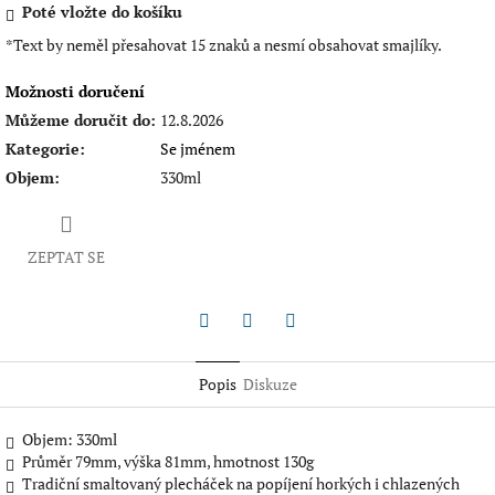
Poté vložte do košíku
*Text by neměl přesahovat 15 znaků a nesmí obsahovat smajlíky.
Možnosti doručení
Můžeme doručit do:
12.8.2026
Kategorie
:
Se jménem
Objem
:
330ml
ZEPTAT SE
Twitter
Facebook
Pinterest
Popis
Diskuze
Objem: 330ml
Průměr 79mm, výška 81mm, hmotnost 130g
Tradiční smaltovaný plecháček na popíjení horkých i chlazených