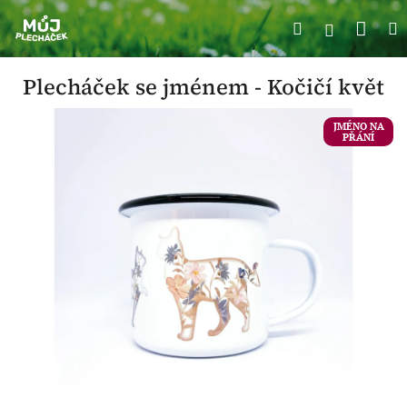
Přejít
Náku
Hledat
M
na
Přihlášení
obsah
koší
Plecháček se jménem - Kočičí květ
JMÉNO NA
PŘÁNÍ