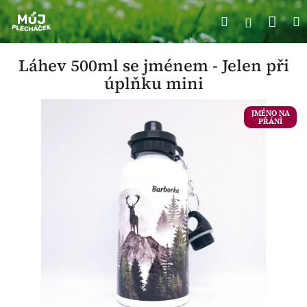
Přejít
Náku
Hledat
M
na
Přihlášení
obsah
koší
Láhev 500ml se jménem - Jelen při
úplňku mini
JMÉNO NA
PŘÁNÍ