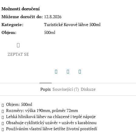
Možnosti doručení
Můžeme doručit do:
12.8.2026
Kategorie
:
Turistické Kovové láhve 500ml
Objem
:
500ml
ZEPTAT SE
Twitter
Facebook
Pinterest
Popis
Související (7)
Diskuze
Objem: 500ml
Rozměry: výška 190mm, průměr 72mm
Lehká hliníková láhev na chlazené i teplé nápoje
Obsahuje cyklistický uzávěr + uzávěr s karabinou
Používáním vlastní láhve šetříte životní prostředí