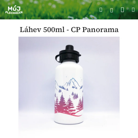
Přejít
Náku
Hledat
M
na
Přihlášení
obsah
koší
Láhev 500ml - CP Panorama