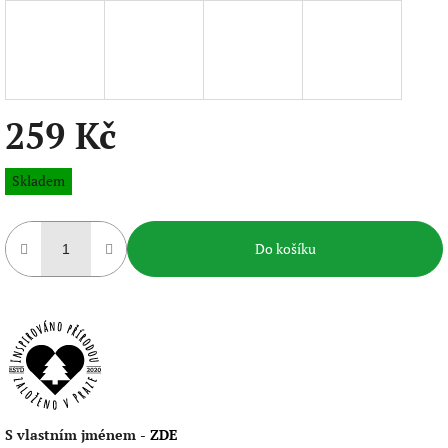
259 Kč
Měrná
Skladem
cena:
Do košíku
S vlastním jménem -
ZDE