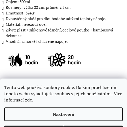
Objem: 500ml
Rozměry: výška 22 cm, průměr 7,3 cm
Hmotnost: 324 g
Dvoustěnný plášť pro dlouhodobé udržení teploty nápoje.
Materiál: nerezová ocel
Závit: plast + silikonové těsnění, ocelové poutko + bambusová
dekorace
Vhodná na horké i chlazené nápoje.
Z
Tento web používá soubory cookie. Dalším procházením
á
Informace pro zákazníky
Obchodní podmínky
tohoto webu vyjadřujete souhlas s jejich používáním.. Více
p
Podmínky ochrany osobních údajů
Galerie
Kontakt
informací
zde
.
a
t
Nastavení
í