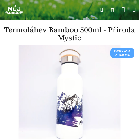
Přejít
Náku
Hledat
M
na
Přihlášení
obsah
koší
Termoláhev Bamboo 500ml - Příroda
Mystic
DOPRAVA
ZDARMA