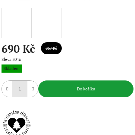
690 Kč
867 Kč
Sleva 20 %
Měrná
Skladem
cena:
Do košíku