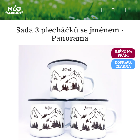
Přejít
Náku
Hledat
M
na
Přihlášení
obsah
koší
Sada 3 plecháčků se jménem -
Panorama
JMÉNO NA
PŘÁNÍ
DOPRAVA
ZDARMA