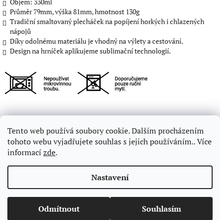
Objem: 330ml
Průměr 79mm, výška 81mm, hmotnost 130g
Tradiční smaltovaný plecháček na popíjení horkých i chlazených
nápojů
Díky odolnému materiálu je vhodný na výlety a cestování.
Design na hrníček aplikujeme sublimační technologií.
Z
Tento web používá soubory cookie. Dalším procházením
á
Informace pro zákazníky
Obchodní podmínky
tohoto webu vyjadřujete souhlas s jejich používáním.. Více
p
Podmínky ochrany osobních údajů
Galerie
Kontakt
informací
zde
.
a
t
Nastavení
í
Copyright 2026
Můj Plecháček
. Všechna práva vyhrazena.
Odmítnout
Souhlasím
Vytvořil Shoptet
Upravit nastavení cookies