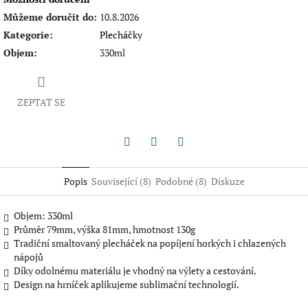
Můžeme doručit do:
10.8.2026
Kategorie
:
Plecháčky
Objem
:
330ml
ZEPTAT SE
Twitter
Facebook
Pinterest
Popis
Související (8)
Podobné (8)
Diskuze
Objem: 330ml
Průměr 79mm, výška 81mm, hmotnost 130g
Tradiční smaltovaný plecháček na popíjení horkých i chlazených
nápojů
Díky odolnému materiálu je vhodný na výlety a cestování.
Design na hrníček aplikujeme sublimační technologií.