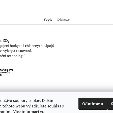
Popis
Diskuze
t 130g
píjení horkých i chlazených nápojů
 výlety a cestování.
ační technologií.
 zákazníky
Obchodní podmínky
Podmínky ochrany osobních údajů
Galer
oužívá soubory cookie. Dalším
Odmítnout
 tohoto webu vyjadřujete souhlas s
váním.. Více informací
zde
.