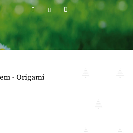
Nákupní
Hledat
Přihlášení
košík
em - Origami