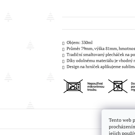
Objem: 330ml
Průměr 79mm, výška 81mm, hmotnos
Tradiční smaltovaný plecháček na po
Díky odolnému materiálu je vhodný na
Design na hrníček aplikujeme sublim
Z
á
Informace pro
Tento web p
p
procházením
a
jejich použí