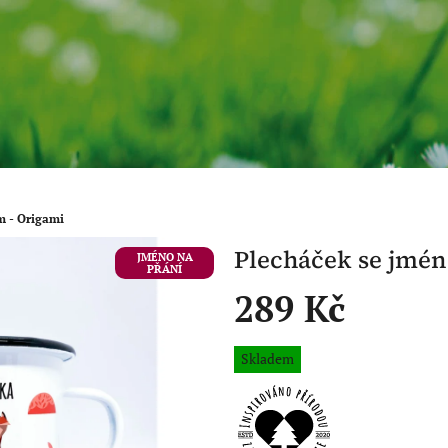
m - Origami
Plecháček se jmén
JMÉNO NA
PŘÁNÍ
289 Kč
Měrná
Skladem
cena: