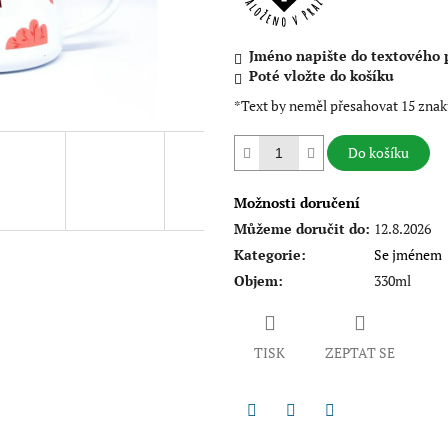
Jméno napište do textového 
Poté vložte do košíku
*Text by neměl přesahovat 15 znak
Do košíku
Možnosti doručení
Můžeme doručit do:
12.8.2026
Kategorie
:
Se jménem
Objem
:
330ml
TISK
ZEPTAT SE
Twitter
Facebook
Pinterest