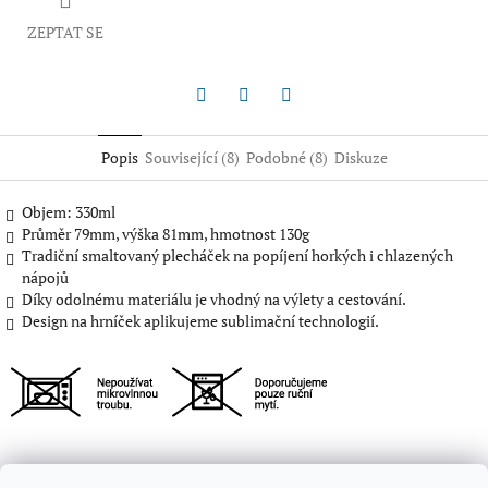
ZEPTAT SE
Twitter
Facebook
Pinterest
Popis
Související (8)
Podobné (8)
Diskuze
Objem: 330ml
Průměr 79mm, výška 81mm, hmotnost 130g
Tradiční smaltovaný plecháček na popíjení horkých i chlazených
nápojů
Díky odolnému materiálu je vhodný na výlety a cestování.
Design na hrníček aplikujeme sublimační technologií.
Z