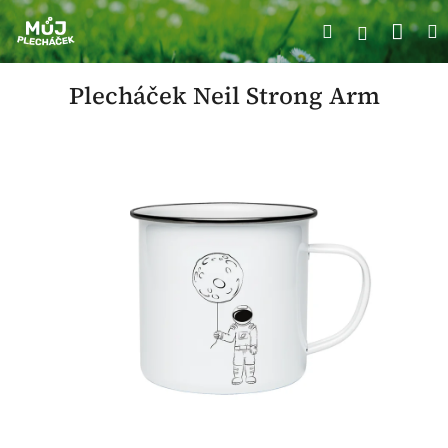
Přejít
Náku
Hledat
M
na
Přihlášení
obsah
koší
Plecháček Neil Strong Arm