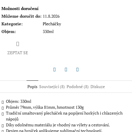
Možnosti doručení
Můžeme doručit do:
11.8.2026
Kategorie
:
Plecháčky
Objem
:
330ml
ZEPTAT SE
Twitter
Facebook
Pinterest
Popis
Související (8)
Podobné (8)
Diskuze
Objem: 330ml
Průměr 79mm, výška 81mm, hmotnost 130g
Tradiční smaltovaný plecháček na popíjení horkých i chlazených
nápojů
Díky odolnému materiálu je vhodný na výlety a cestování.
Design na hrníček aplikujeme sublimační technologií.