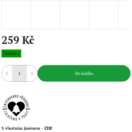
259 Kč
Měrná
Skladem
cena:
Do košíku
S vlastním jménem -
ZDE