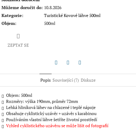
Můžeme doručit do:
10.8.2026
Kategorie
:
Turistické Kovové láhve 500ml
Objem
:
500ml
ZEPTAT SE
Twitter
Facebook
Pinterest
Popis
Související (7)
Diskuze
Objem: 500ml
Rozměry: výška 190mm, průměr 72mm
Lehká hliníková láhev na chlazené i teplé nápoje
Obsahuje cyklistický uzávěr + uzávěr s karabinou
Používáním vlastní láhve šetříte životní prostředí
Vzhled cyklistického uzávěru se může lišit od fotografií