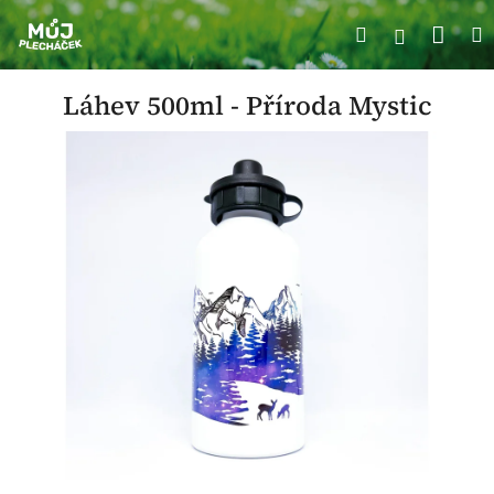
Přejít
Náku
Hledat
M
na
Přihlášení
obsah
koší
Láhev 500ml - Příroda Mystic