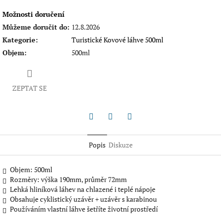
Možnosti doručení
Můžeme doručit do:
12.8.2026
Kategorie
:
Turistické Kovové láhve 500ml
Objem
:
500ml
ZEPTAT SE
Twitter
Facebook
Pinterest
Popis
Diskuze
Objem: 500ml
Rozměry: výška 190mm, průměr 72mm
Lehká hliníková láhev na chlazené i teplé nápoje
Obsahuje cyklistický uzávěr + uzávěr s karabinou
Používáním vlastní láhve šetříte životní prostředí